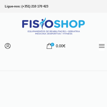
Ligue-nos: (+351) 210 170 423
0
0.00
€