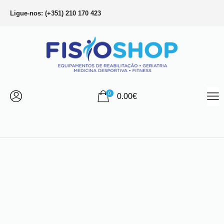
Ligue-nos: (+351) 210 170 423
0
0.00
€