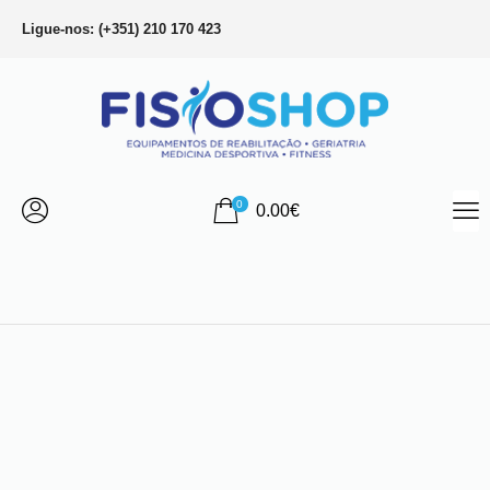
Ligue-nos: (+351) 210 170 423
0
0.00
€