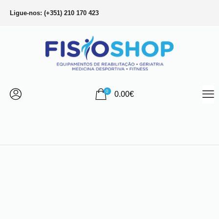
Ligue-nos: (+351) 210 170 423
0
0.00
€