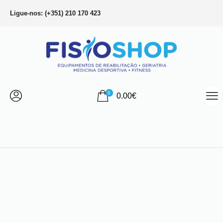
Ligue-nos: (+351) 210 170 423
0
0.00
€