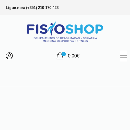
Ligue-nos: (+351) 210 170 423
0
0.00
€