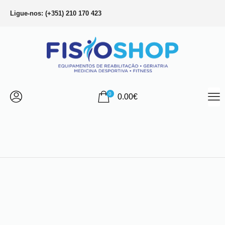
Ligue-nos: (+351) 210 170 423
0
0.00
€