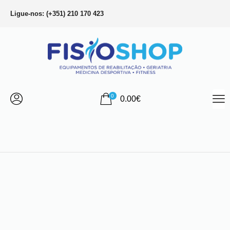
Ligue-nos: (+351) 210 170 423
0
0.00
€