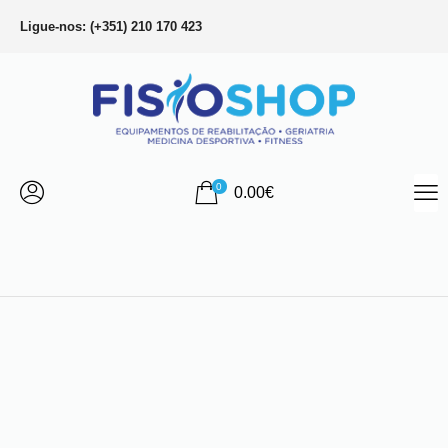
Ligue-nos: (+351) 210 170 423
0
0.00
€