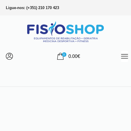
Ligue-nos: (+351) 210 170 423
0
0.00
€