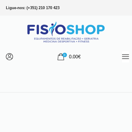
Ligue-nos: (+351) 210 170 423
0
0.00
€