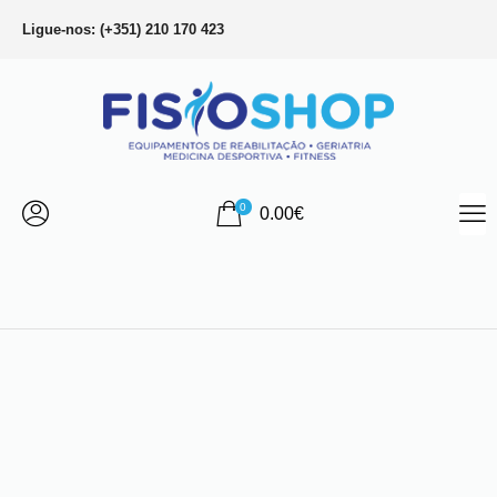
Ligue-nos: (+351) 210 170 423
0
0.00
€