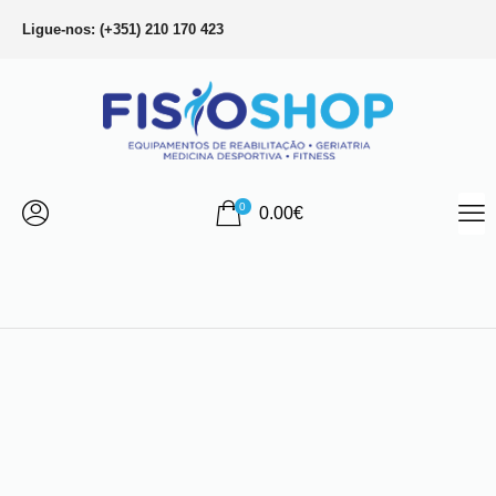
Ligue-nos: (+351) 210 170 423
0
0.00
€