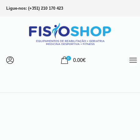
Ligue-nos: (+351) 210 170 423
0
0.00
€