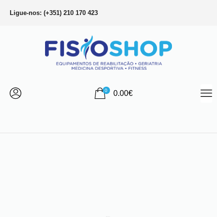
Ligue-nos: (+351) 210 170 423
0
0.00
€