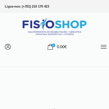
Ligue-nos: (+351) 210 170 423
0
0.00
€