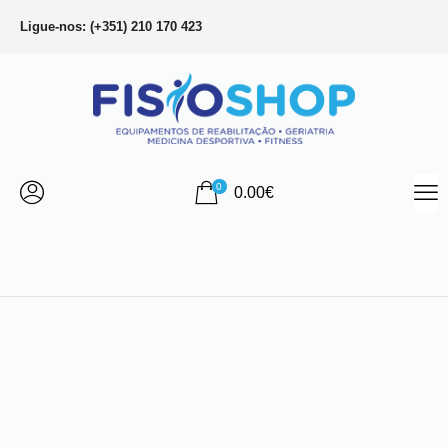
Ligue-nos: (+351) 210 170 423
0
0.00
€