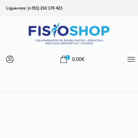
Ligue-nos: (+351) 210 170 423
0
0.00
€