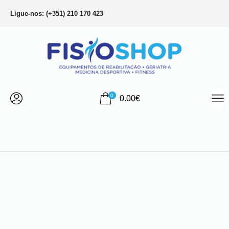
Ligue-nos: (+351) 210 170 423
0
0.00
€