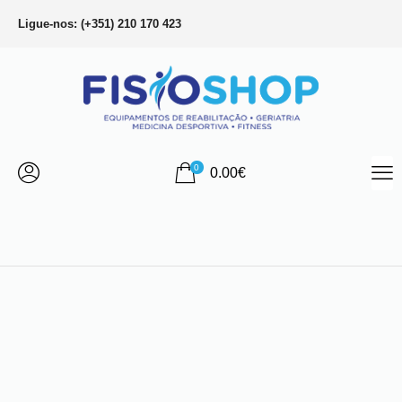
Ligue-nos: (+351) 210 170 423
0
0.00
€