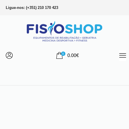
Ligue-nos: (+351) 210 170 423
0
0.00
€