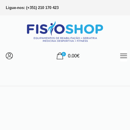
Ligue-nos: (+351) 210 170 423
0
0.00
€