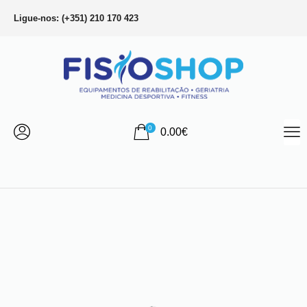
Ligue-nos: (+351) 210 170 423
0
0.00
€