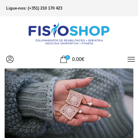
Ligue-nos: (+351) 210 170 423
0
0.00
€