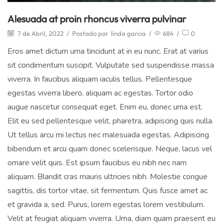
Alesuada at proin rhoncus viverra pulvinar
7 de Abril, 2022
/
Postado por
linda garcia
/
684
/
0
Eros amet dictum urna tincidunt at in eu nunc. Erat at varius
sit condimentum suscipit. Vulputate sed suspendisse massa
viverra. In faucibus aliquam iaculis tellus. Pellentesque
egestas viverra libero, aliquam ac egestas. Tortor odio
augue nascetur consequat eget. Enim eu, donec urna est.
Elit eu sed pellentesque velit, pharetra, adipiscing quis nulla.
Ut tellus arcu mi lectus nec malesuada egestas. Adipiscing
bibendum et arcu quam donec scelerisque. Neque, lacus vel
ornare velit quis. Est ipsum faucibus eu nibh nec nam
aliquam. Blandit cras mauris ultricies nibh. Molestie congue
sagittis, dis tortor vitae, sit fermentum. Quis fusce amet ac
et gravida a, sed. Purus, lorem egestas lorem vestibulum.
Velit at feugiat aliquam viverra. Urna, diam quam praesent eu