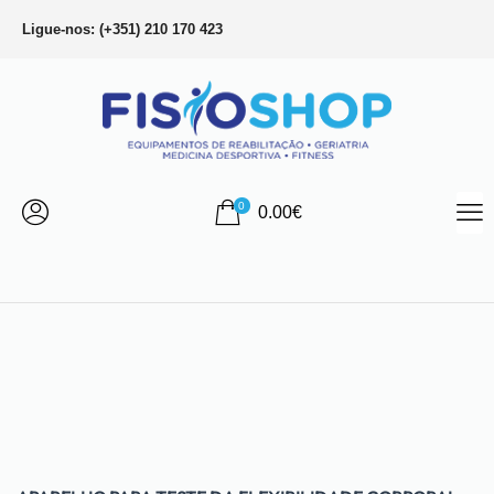
Ligue-nos: (+351) 210 170 423
0
0.00
€