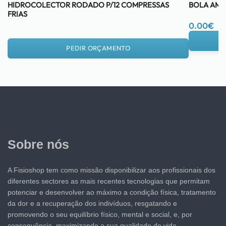
HIDROCOLECTOR RODADO P/12 COMPRESSAS
BOLA AM
FRIAS
0.00
€
PEDIR ORÇAMENTO
Sobre nós
A Fisioshop tem como missão disponibilizar aos profissionais dos
diferentes sectores as mais recentes tecnologias que permitam
potenciar e desenvolver ao máximo a condição física, tratamento
da dor e a recuperação dos indivíduos, resgatando e
promovendo o seu equilíbrio físico, mental e social, e, por
consequência, maximizando a sua qualidade de vida.