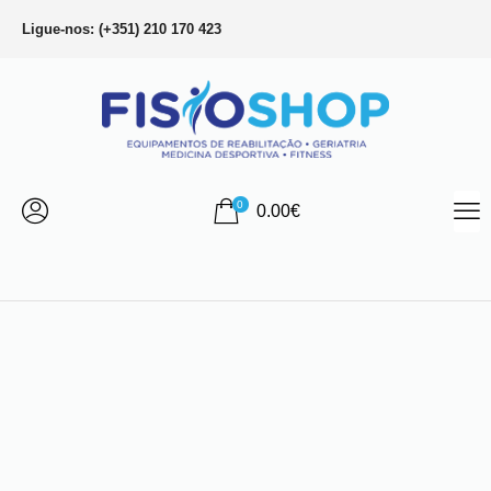
Ligue-nos: (+351) 210 170 423
0
0.00
€