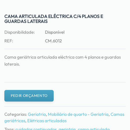
CAMA ARTICULADA ELÉCTRICA C/4 PLANOS E
GUARDAS LATERAIS
Disponibilidade:
Disponível
REF:
CM.6012
Cama geriátrica articulada eléctrica com 4 planos e guardas
laterais.
PEDIR ORÇAMENTO
Categorias:
Geriatria
,
Mobiliário de quarto - Geriatria
,
Camas
geriátricas
,
Elétricas articuladas
Tags:
cuidados continuados
,
geriatria
,
cama articulada