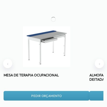
‹
›
MESA DE TERAPIA OCUPACIONAL
ALMOFADA
DEITADA 
PEDIR ORÇAMENTO