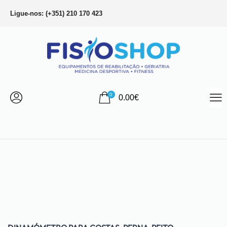
Ligue-nos: (+351) 210 170 423
0
0.00
€