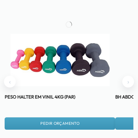
‹
›
PESO HALTER EM VINIL 4KG (PAR)
BH ABDOM
PEDIR ORÇAMENTO