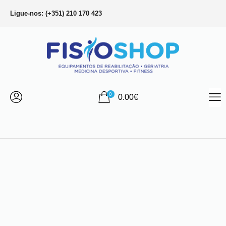
Ligue-nos: (+351) 210 170 423
0
0.00
€