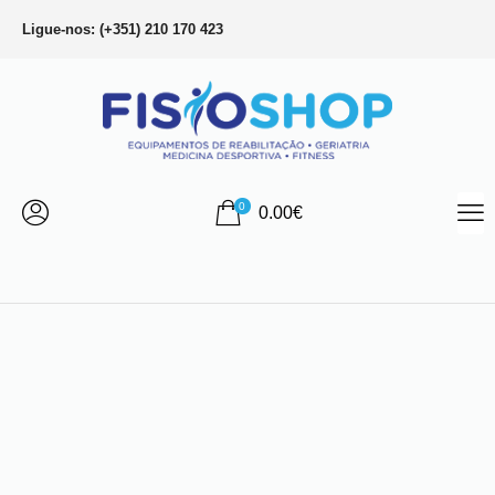
Ligue-nos: (+351) 210 170 423
0
0.00
€