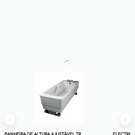
‹
›
BANHEIRA DE ALTURA AJUSTÁVEL TR
ELECTROD