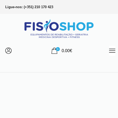
Ligue-nos: (+351) 210 170 423
0
0.00
€