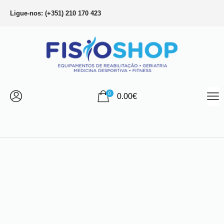
Ligue-nos: (+351) 210 170 423
0
0.00
€