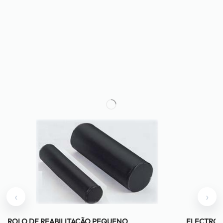
‹
›
ROLO DE REABILITAÇÃO PEQUENO
ELECTROE