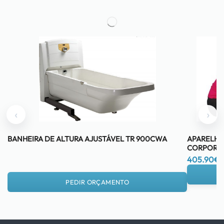
‹
›
BANHEIRA DE ALTURA AJUSTÁVEL TR 900CWA
APARELHO 
CORPORAL
405.90
€
PEDIR ORÇAMENTO