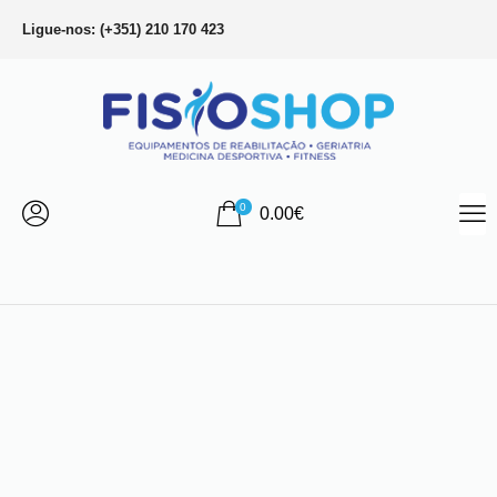
Ligue-nos: (+351) 210 170 423
0
0.00
€