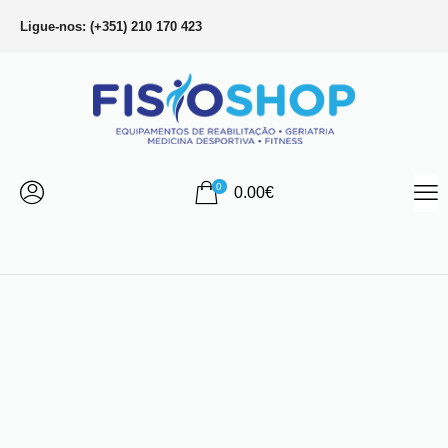
Ligue-nos: (+351) 210 170 423
0
0.00
€