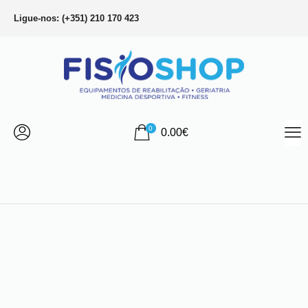
Ligue-nos: (+351) 210 170 423
0
0.00
€