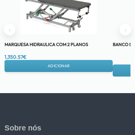
‹
›
MARQUESA HIDRAULICA COM 2 PLANOS
BANCO DE
1,350.57
€
ADICIONAR
Sobre nós