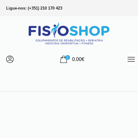
Ligue-nos: (+351) 210 170 423
0
0.00
€