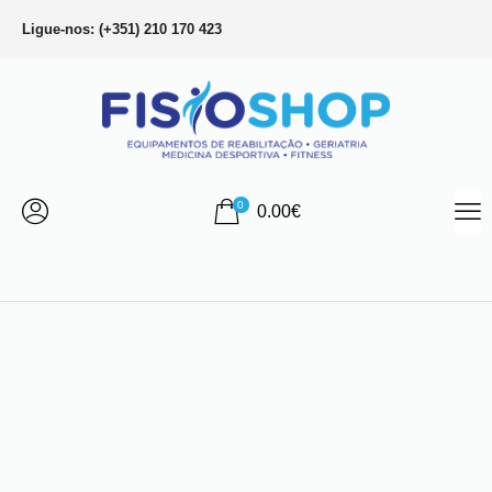
Ligue-nos: (+351) 210 170 423
0
0.00
€