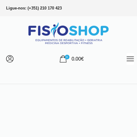
Ligue-nos: (+351) 210 170 423
0
0.00
€