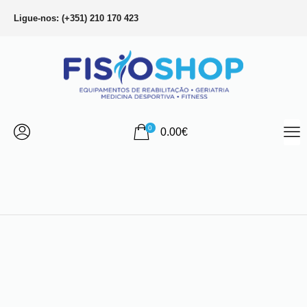
Ligue-nos: (+351) 210 170 423
0
0.00
€