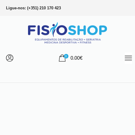
Ligue-nos: (+351) 210 170 423
0
0.00
€