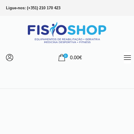
Ligue-nos: (+351) 210 170 423
0
0.00
€