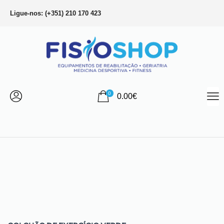
Ligue-nos: (+351) 210 170 423
0
0.00
€