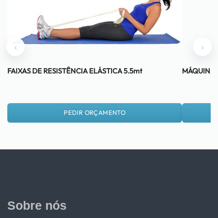
‹
›
FAIXAS DE RESISTÊNCIA ELÁSTICA 5.5mt
MÁQUINA 
PEDIR ORÇAMENTO
Sobre nós