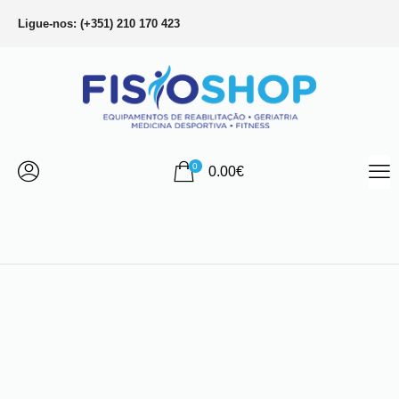
Ligue-nos: (+351) 210 170 423
0
0.00
€