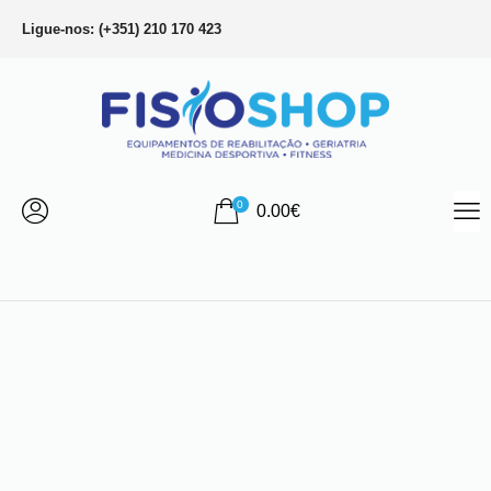
Ligue-nos: (+351) 210 170 423
0
0.00
€