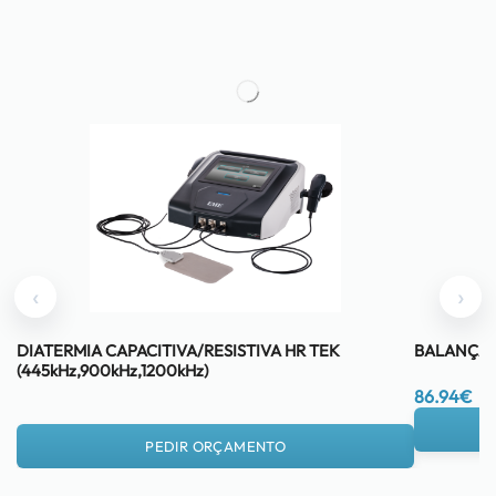
‹
›
DIATERMIA CAPACITIVA/RESISTIVA HR TEK
BALANÇA 
(445kHz,900kHz,1200kHz)
86.94
€
PEDIR ORÇAMENTO