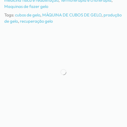
medicina física e reabilitação
,
Termoterapia e crioterapia
,
Maquinas de fazer gelo
Tags:
cubos de gelo
,
MÁQUINA DE CUBOS DE GELO
,
produção
de gelo
,
recuperação gelo