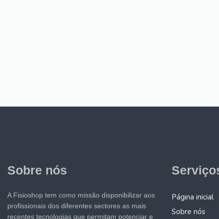
Sobre nós
Serviço
A Fisioshop tem como missão disponibilizar aos
Página inicial
profissionais dos diferentes sectores as mais
Sobre nós
recentes tecnologias que permitam potenciar e