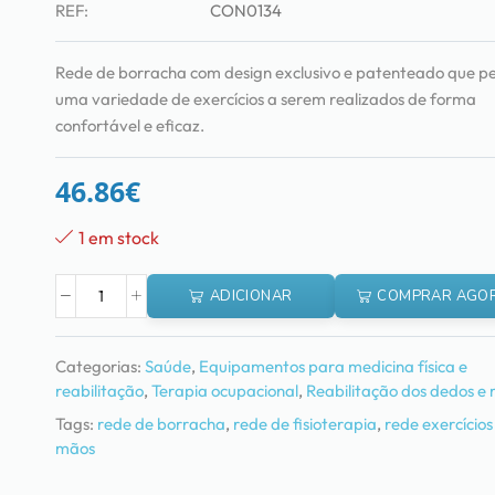
REF:
CON0134
Rede de borracha com design exclusivo e patenteado que p
uma variedade de exercícios a serem realizados de forma
confortável e eficaz.
46.86
€
1 em stock
ADICIONAR
COMPRAR AGO
Categorias:
Saúde
,
Equipamentos para medicina física e
reabilitação
,
Terapia ocupacional
,
Reabilitação dos dedos e
Tags:
rede de borracha
,
rede de fisioterapia
,
rede exercícios
mãos