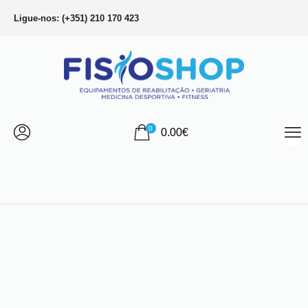
Ligue-nos: (+351) 210 170 423
0
0.00
€